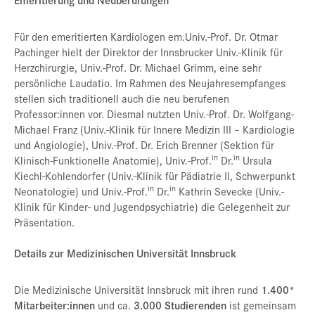
Für den emeritierten Kardiologen em.Univ.-Prof. Dr. Otmar
Pachinger hielt der Direktor der Innsbrucker Univ.-Klinik für
Herzchirurgie, Univ.-Prof. Dr. Michael Grimm, eine sehr
persönliche Laudatio. Im Rahmen des Neujahresempfanges
stellen sich traditionell auch die neu berufenen
Professor:innen vor. Diesmal nutzten Univ.-Prof. Dr. Wolfgang-
Michael Franz (Univ.-Klinik für Innere Medizin III – Kardiologie
und Angiologie), Univ.-Prof. Dr. Erich Brenner (Sektion für
in
in
Klinisch-Funktionelle Anatomie), Univ.-Prof.
Dr.
Ursula
Kiechl-Kohlendorfer (Univ.-Klinik für Pädiatrie II, Schwerpunkt
in
in
Neonatologie) und Univ.-Prof.
Dr.
Kathrin Sevecke (Univ.-
Klinik für Kinder- und Jugendpsychiatrie) die Gelegenheit zur
Präsentation.
Details zur Medizinischen Universität Innsbruck
Die Medizinische Universität Innsbruck mit ihren rund
1.400*
Mitarbeiter:innen
und ca.
3.000 Studierenden
ist gemeinsam