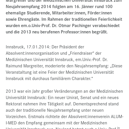
Neujahrsempfang 2014 folgten am 16. Jänner rund 100
Presse
ehemalige Studierende, Mitarbeiter:innen, Förder:innen
Jobs
sowie Ehrengäste. Im Rahmen der traditionellen Feierlichkeit
wurden em.o.Univ-Prof. Dr. Otmar Pachinger verabschiedet
Kontakt
und die 2013 neu berufenen Professor:innen begrüßt.
Datenschutz
Innsbruck, 17.01.2014: Der Präsident der
Service-Links
Absolvent:innenorganisation und „Friendraiser“ der
Medizinischen Universität Innsbruck, em.Univ.-Prof. Dr.
de |
en
Raimund Margreiter, moderierte den Neujahrsempfang: „Diese
Veranstaltung ist eine Feier der Medizinischen Universität
Innsbruck mit durchaus familiärem Charakter.“
2013 war ein Jahr großer Veränderungen an der Medizinischen
Universität Innsbruck: Ein neuer Unirat, Senat und ein neues
Rektorat nahmen ihre Tätigkeit auf. Dementsprechend stand
auch der traditionelle Neujahrsempfang unter neuen
Vorzeichen. Erstmals richtete der Absolvent:innenverein ALUM-
I-MED den Empfang gemeinsam mit der Medizinischen
in
Universität Innsbruck aus. Neuland betrat auch o.Univ.-Prof.