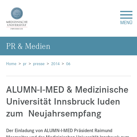
MENÜ
PR & Me­di­en
Forschung
Studium & Lehre
Home
pr
presse
2014
06
Krankenversorgung
ALUMN-I-MED & Medizinische
Universität Innsbruck luden
Über uns
zum
Neujahrsempfang
Internationales
Der Einladung von ALUMN-I-MED Präsident Raimund
Events
Margreiter und der Medizinischen Universität Innsbruck zum