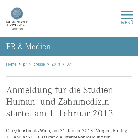
MENÜ
PR & Me­di­en
Forschung
Studium & Lehre
Home
pr
presse
2013
07
Krankenversorgung
Anmeldung für die Studien
Human- und Zahnmedizin
Über uns
startet am 1. Februar 2013
Internationales
Graz/Innsbruck/Wien, am 31. Jänner 2013: Morgen, Freitag,
Events
1. Februar 2013, startet die Internet-Anmeldung für