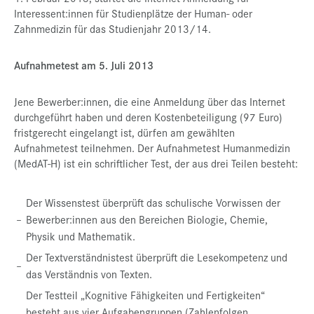
Interessent:innen für Studienplätze der Human- oder
Presse
Zahnmedizin für das Studienjahr 2013/14.
Jobs
Aufnahmetest am 5. Juli 2013
Kontakt
Datenschutz
Jene Bewerber:innen, die eine Anmeldung über das Internet
durchgeführt haben und deren Kostenbeteiligung (97 Euro)
Service-Links
fristgerecht eingelangt ist, dürfen am gewählten
Aufnahmetest teilnehmen. Der Aufnahmetest Humanmedizin
de |
en
(MedAT-H) ist ein schriftlicher Test, der aus drei Teilen besteht:
Der Wissenstest überprüft das schulische Vorwissen der
–
Bewerber:innen aus den Bereichen Biologie, Chemie,
Physik und Mathematik.
Der Textverständnistest überprüft die Lesekompetenz und
–
das Verständnis von Texten.
Der Testteil „Kognitive Fähigkeiten und Fertigkeiten“
besteht aus vier Aufgabengruppen (Zahlenfolgen,