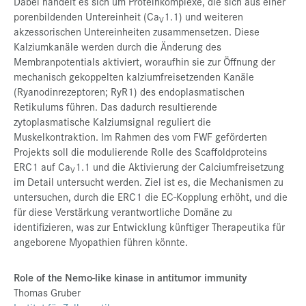
Dabei handelt es sich um Proteinkomplexe, die sich aus einer
porenbildenden Untereinheit (Ca
1.1) und weiteren
V
akzessorischen Untereinheiten zusammensetzen. Diese
Kalziumkanäle werden durch die Änderung des
Membranpotentials aktiviert, woraufhin sie zur Öffnung der
mechanisch gekoppelten
kalziumfreisetzenden
Kanäle
(Ryanodinrezeptoren;
RyR1)
des endoplasmatischen
Retikulums führen. Das dadurch resultierende
zytoplasmatische
Kalziumsignal
reguliert die
Muskelkontraktion. Im Rahmen des vom FWF geförderten
Projekts soll die modulierende Rolle des
Scaffoldproteins
ERC1 auf Ca
1.1 und die Aktivierung der Calciumfreisetzung
V
im Detail untersucht werden. Ziel ist es, die Mechanismen zu
untersuchen, durch die ERC1 die EC-Kopplung erhöht, und die
für diese Verstärkung verantwortliche Domäne zu
identifizieren, was zur Entwicklung künftiger Therapeutika für
angeborene Myopathien führen könnte.
Role of the Nemo-like kinase in antitumor immunity
Thomas Gruber