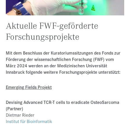
Presse
Jobs
Aktuelle FWF-geförderte
Kontakt
Forschungsprojekte
Datenschutz
Service-Links
Mit dem Beschluss der Kuratoriumssitzungen des Fonds zur
Förderung der wissenschaftlichen Forschung (FWF) vom
de |
en
März 2024 werden an der Medizinischen Universität
Innsbruck folgende weitere Forschungsprojekte unterstützt:
Emerging Fields Projekt
Devising Advanced TCR-T cells to eradicate OsteoSarcoma
(Partner)
Dietmar Rieder
Institut für Bioinformatik