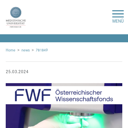
MENÜ
Forschung
Home
news
781849
Studium & Lehre
25.03.2024
Krankenversorgung
Über uns
Internationales
Events