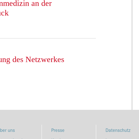
nmedizin an der
uck
nung des Netzwerkes
ber uns
Presse
Datenschutz