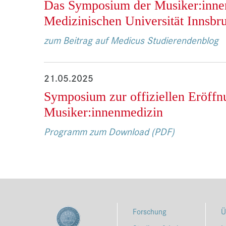
Das Symposium der Musiker:inne
Medizinischen Universität Innsbr
zum Beitrag auf Medicus Studierendenblog
21.05.2025
Symposium zur offiziellen Eröff
Musiker:innenmedizin
Programm zum Download (PDF)
Forschung
Ü