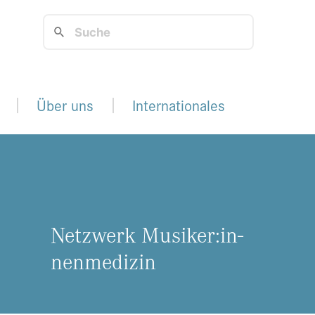
Über uns
Internationales
Netz­werk Mu­si­ker:in­
nen­me­di­zin