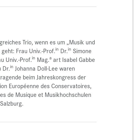
lgreiches Trio, wenn es um „Musik und
in
in
 geht: Frau Univ.-Prof.
Dr.
Simone
in
a
au Univ.-Prof.
Mag.
art Isabel Gabbe
in
 Dr.
Johanna Doll-Lee waren
tragende beim Jahreskongress der
ion Européenne des Conservatoires,
es de Musique et Musikhochschulen
 Salzburg.