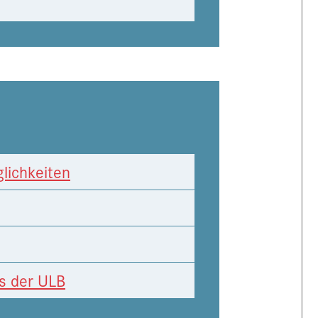
lichkeiten
s der ULB