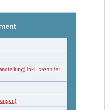
ement
stellung) inkl. bezahlter 
rungen)