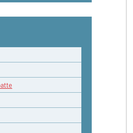
atte
n