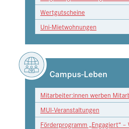
Wertgutscheine
Uni-Mietwohnungen
Campus-Leben
Mitarbeiter:innen werben Mitar
MUI-Veranstaltungen
Förderprogramm „Engagiert“ – W