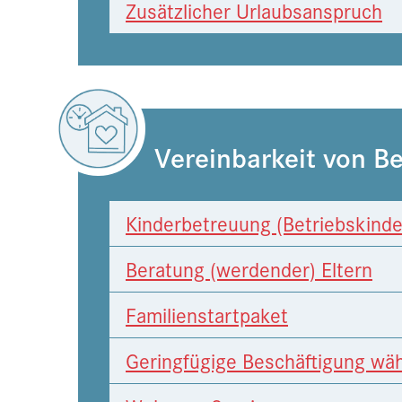
Zusätzlicher Urlaubsanspruch
Vereinbarkeit von Be
Kinderbetreuung (Betriebskinde
Beratung (werdender) Eltern
Familienstartpaket
Geringfügige Beschäftigung wä