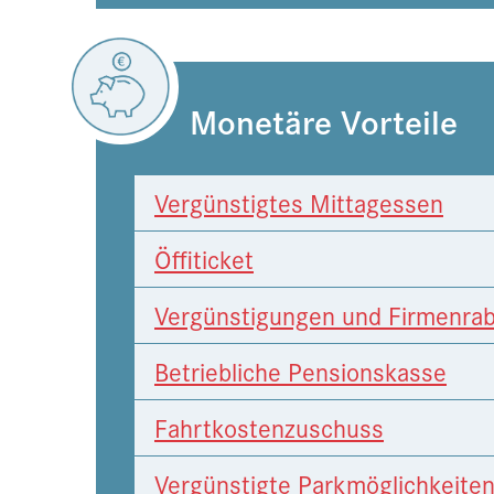
Monetäre Vorteile
Vergünstigtes Mittagessen
Öffiticket
Vergünstigungen und Firmenrab
Betriebliche Pensionskasse
Fahrtkostenzuschuss
Vergünstigte Parkmöglichkeite