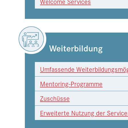
Welcome Services
Weiterbildung
Umfassende Weiterbildungsmög
Mentoring-Programme
Zuschüsse
Erweiterte Nutzung der Service