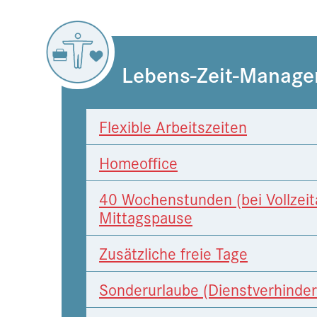
Lebens-Zeit-Manag
Flexible Arbeitszeiten
Homeoffice
40 Wochenstunden (bei Vollzeitan
Mittagspause
Zusätzliche freie Tage
Sonderurlaube (Dienstverhinde