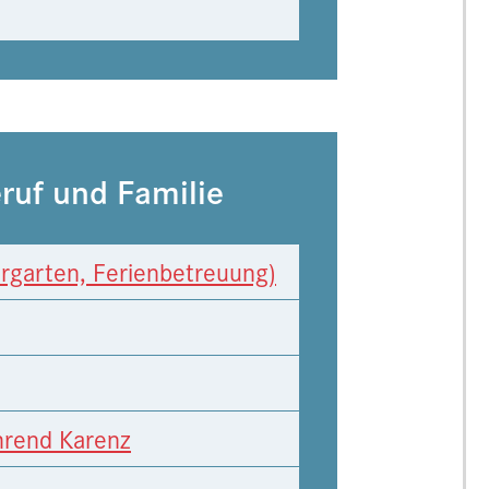
ruf und Familie
rgarten, Ferienbetreuung)
hrend Karenz