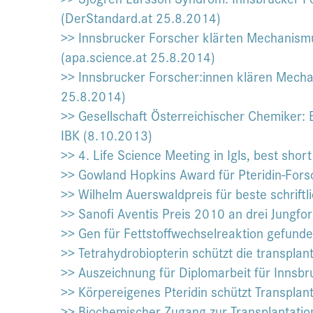
(DerStandard.at 25.8.2014)
>> Innsbrucker Forscher klärten Mechanismu
(apa.science.at 25.8.2014)
>> Innsbrucker Forscher:innen klären Mecha
25.8.2014)
>> Gesellschaft Österreichischer Chemiker: 
IBK (8.10.2013)
>> 4. Life Science Meeting in Igls, best sho
>> Gowland Hopkins Award für Pteridin-Fors
>> Wilhelm Auerswaldpreis für beste schriftl
>> Sanofi Aventis Preis 2010 an drei Jungf
>> Gen für Fettstoffwechselreaktion gefund
>> Tetrahydrobiopterin schützt die transpla
>> Auszeichnung für Diplomarbeit für Innsb
>> Körpereigenes Pteridin schützt Transplan
>> Biochemischer Zugang zur Transplantatio