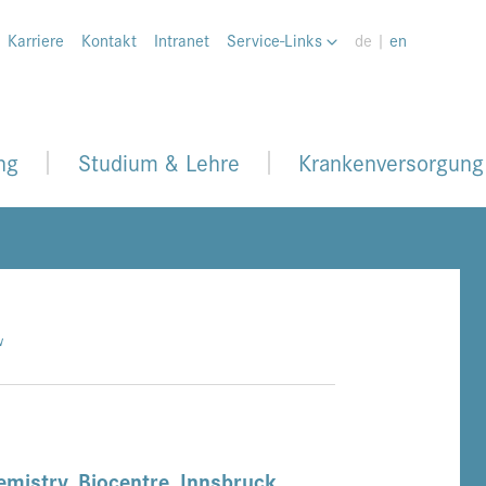
Karriere
Kontakt
Intranet
Service-Links
de |
en
ng
Studium & Lehre
Krankenversorgung
w
emistry,
Biocentre
,
Innsbruck