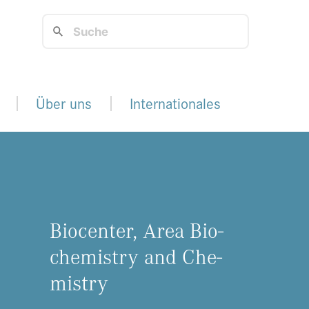
Über uns
Internationales
Bio­cen­ter, Area Bio­
che­mis­try and Che­
mis­try