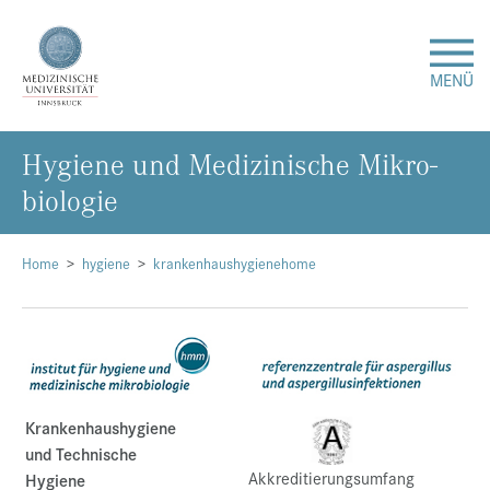
MENÜ
Hy­gie­ne und Me­di­zi­ni­sche Mi­kro­
Forschung
bio­lo­gie
Studium & Lehre
Home
hygiene
krankenhaushygienehome
Krankenversorgung
Über uns
Internationales
Krankenhaushygiene
und Technische
Akkreditierungsumfang
Events
Hygiene