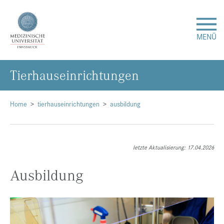
MENÜ
Tier­haus­ein­rich­tun­gen
Forschung
Studium & Lehre
Home
tierhauseinrichtungen
ausbildung
Krankenversorgung
letzte Aktualisierung: 17.04.2026
Über uns
Ausbildung
Internationales
Events