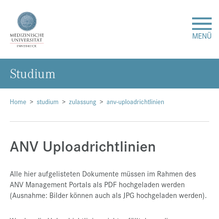
MENÜ
Stu­di­um
Forschung
Studium & Lehre
Home
studium
zulassung
anv-uploadrichtlinien
Krankenversorgung
ANV Uploadrichtlinien
Über uns
Alle hier aufgelisteten Dokumente müssen im Rahmen des
ANV Management Portals als PDF hochgeladen werden
Internationales
(Ausnahme: Bilder können auch als JPG hochgeladen werden).
Events