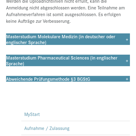
Werden die Uploadrichtlinien nicht erfüllt, kann die
Anmeldung nicht abgeschlossen werden. Eine Teilnahme am
Presse
Aufnahmeverfahren ist somit ausgeschlossen. Es erfolgen
Jobs
keine Aufträge zur Verbesserung.
Kontakt
Masterstudium Molekulare Medizin (in deutscher oder
+
Datenschutz
englischer Sprache)
Service-Links
Masterstudium Pharmaceutical Sciences (in englischer
+
Sprache)
de |
en
Abweichende Prüfungsmethode §3 BGStG
+
MyStart
Aufnahme / Zulassung