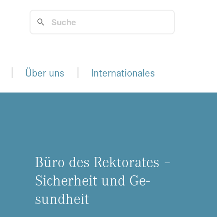
Über uns
Internationales
Büro des Rek­to­ra­tes –
Si­cher­heit und Ge­
sund­heit