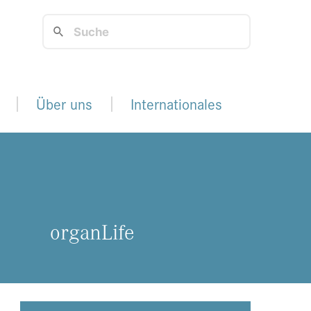
Über uns
Internationales
or­gan­Li­fe