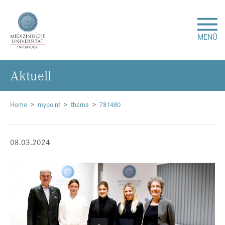
MENÜ
Ak­tu­ell
Forschung
Studium & Lehre
Home
mypoint
thema
781480
Krankenversorgung
08.03.2024
Über uns
Internationales
Events