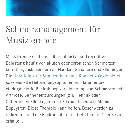
Presse
Jobs
Schmerzmanagement für
Kontakt
Musizierende
Datenschutz
Service-Links
Musizierende sind durch ihre intensive und repetitive
de |
en
Belastung häufig von akuten oder chronischen Schmerzen
betroffen, insbesondere an Händen, Schultern und Ellenbogen.
Die
Univ.-Klinik für Strahlentherapie – Radioonkologie
bietet
spezialisierte Behandlungsoptionen an, darunter die
niedrigdosierte Bestrahlung zur Linderung von Schmerzen bei
Arthrose, Sehnenentzündungen (z. B. Tennis- oder
Golfer:innen-Ellenbogen) und Fibromatosen wie Morbus
Dupuytren. Diese Therapie kann helfen, Beschwerden zu
reduzieren und die Funktionalität der betroffenen Gelenke zu
erhalten.