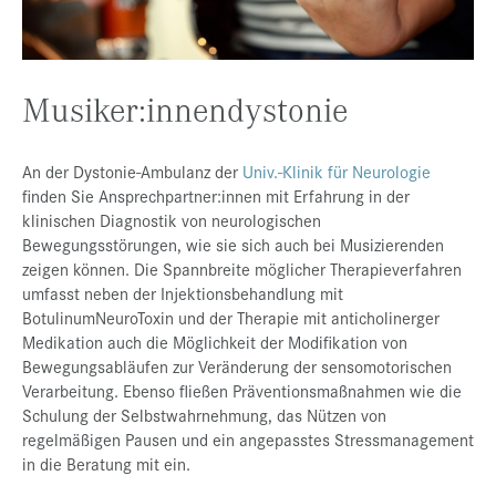
Presse
Jobs
Musiker:innendystonie
Kontakt
Datenschutz
An der Dystonie-Ambulanz der
Univ.-Klinik für Neurologie
Service-Links
finden Sie Ansprechpartner:innen mit Erfahrung in der
klinischen Diagnostik von neurologischen
de |
en
Bewegungsstörungen, wie sie sich auch bei Musizierenden
zeigen können. Die Spannbreite möglicher Therapieverfahren
umfasst neben der Injektionsbehandlung mit
BotulinumNeuroToxin und der Therapie mit anticholinerger
Medikation auch die Möglichkeit der Modifikation von
Bewegungsabläufen zur Veränderung der sensomotorischen
Verarbeitung. Ebenso fließen Präventionsmaßnahmen wie die
Schulung der Selbstwahrnehmung, das Nützen von
regelmäßigen Pausen und ein angepasstes Stressmanagement
in die Beratung mit ein.