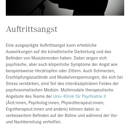
Presse
Jobs
Auftrittsangst
Kontakt
Datenschutz
Eine ausgeprägte Auftrittsangst kann erhebliche
Service-Links
Auswirkungen auf die künstlerische Darbietung und das
Befinden von Musizierenden haben. Dabei zeigen sich
de |
en
psychische, aber auch körperliche Symptome der Angst wie
beispielsweise Herzklopfen oder Zittern. Auch Schmerzen,
Erschöpfungszustände und Muskelverspannungen, die sich bei
Stress verstärken, sind Teil des interdisziplinären Feldes der
psychosomatischen Medizin. Multimodale therapeutische
Angebote des Teams der
Univ.-Klinik für Psychiatrie II
(Ärzt:innen, Psycholog:innen, Physiotherapeut:innen,
Ergotherapeut:innen und andere) können dabei zu
verbessertem Befinden auf der Bühne und während der Vor-
und Nachbereitung verhelfen.