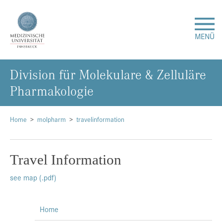
MENÜ
Di­vi­si­on für Mo­le­ku­la­re & Zel­lu­lä­re
Forschung
Phar­ma­ko­lo­gie
Studium & Lehre
Home
molpharm
travelinformation
Krankenversorgung
Travel Information
Über uns
see map (.pdf)
Internationales
Home
Events