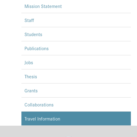
Mission Statement
Presse
Jobs
Staff
Kontakt
Students
Datenschutz
Publications
Service-Links
Jobs
de |
en
Thesis
Grants
Collaborations
Travel Information