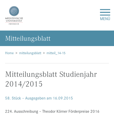
MENÜ
Mit­tei­lungs­blatt
Forschung
Studium & Lehre
Home
mitteilungsblatt
mitteil_14-15
Krankenversorgung
Mitteilungsblatt Studienjahr
2014/2015
Über uns
Internationales
58. Stück – Ausgegeben am 16.09.2015
224. Ausschreibung – Theodor Körner Förderpreise 2016
Events