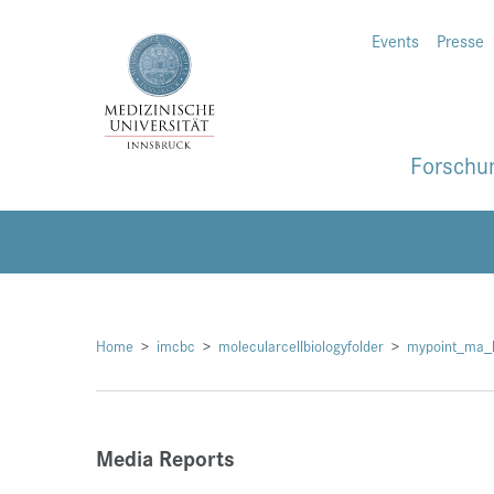
Events
Presse
Forschu
Home
imcbc
molecularcellbiologyfolder
mypoint_ma_k
Media Reports