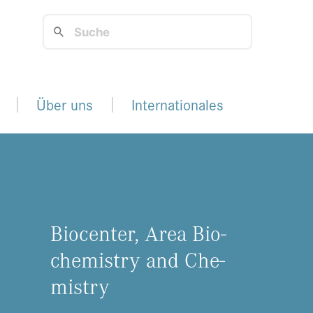
Über uns
Internationales
Bio­cen­ter, Area Bio­
che­mis­try and Che­
mis­try