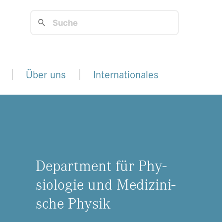
Über uns
Internationales
De­part­ment für Phy­
sio­lo­gie und Me­di­zi­ni­
sche Phy­sik