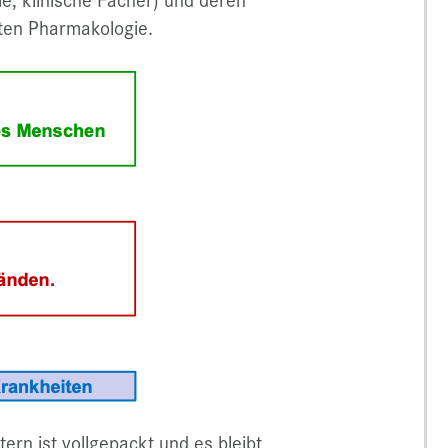
lten Pharmakologie.
rn ist vollgepackt und es bleibt