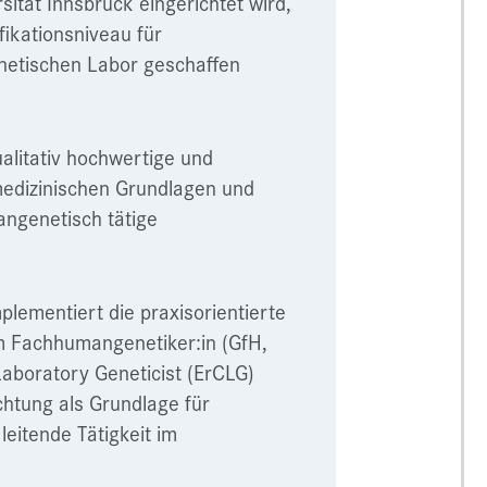
tät Innsbruck eingerichtet wird,
fikationsniveau für
etischen Labor geschaffen
ualitativ hochwertige und
medizinischen Grundlagen und
ngenetisch tätige
lementiert die praxisorientierte
um Fachhumangenetiker:in (GfH,
Laboratory Geneticist (ErCLG)
htung als Grundlage für
leitende Tätigkeit im