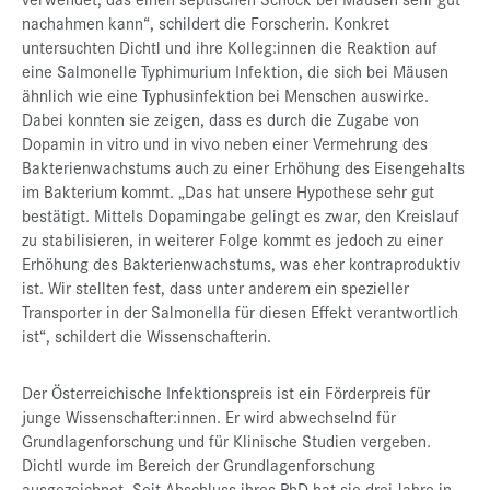
nachahmen kann“, schildert die Forscherin. Konkret
untersuchten Dichtl und ihre Kolleg:innen die Reaktion auf
eine Salmonelle Typhimurium Infektion, die sich bei Mäusen
ähnlich wie eine Typhusinfektion bei Menschen auswirke.
Dabei konnten sie zeigen, dass es durch die Zugabe von
Dopamin in vitro und in vivo neben einer Vermehrung des
Bakterienwachstums auch zu einer Erhöhung des Eisengehalts
im Bakterium kommt. „Das hat unsere Hypothese sehr gut
bestätigt. Mittels Dopamingabe gelingt es zwar, den Kreislauf
zu stabilisieren, in weiterer Folge kommt es jedoch zu einer
Erhöhung des Bakterienwachstums, was eher kontraproduktiv
ist. Wir stellten fest, dass unter anderem ein spezieller
Transporter in der Salmonella für diesen Effekt verantwortlich
ist“, schildert die Wissenschafterin.
Der Österreichische Infektionspreis ist ein Förderpreis für
junge Wissenschafter:innen. Er wird abwechselnd für
Grundlagenforschung und für Klinische Studien vergeben.
Dichtl wurde im Bereich der Grundlagenforschung
ausgezeichnet. Seit Abschluss ihres PhD hat sie drei Jahre in