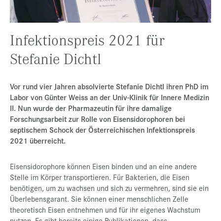
Presse
Jobs
Infektionspreis 2021 für
Kontakt
Stefanie Dichtl
Datenschutz
Service-Links
Vor rund vier Jahren absolvierte Stefanie Dichtl ihren PhD im
Labor von Günter Weiss an der Univ-Klinik für Innere Medizin
de |
en
II. Nun wurde der Pharmazeutin für ihre damalige
Forschungsarbeit zur Rolle von Eisensidorophoren bei
septischem Schock der Österreichischen Infektionspreis
2021 überreicht.
Eisensidorophore können Eisen binden und an eine andere
Stelle im Körper transportieren. Für Bakterien, die Eisen
benötigen, um zu wachsen und sich zu vermehren, sind sie ein
Überlebensgarant. Sie können einer menschlichen Zelle
theoretisch Eisen entnehmen und für ihr eigenes Wachstum
nutzen. Es gibt bereits einige Publikationen, dass