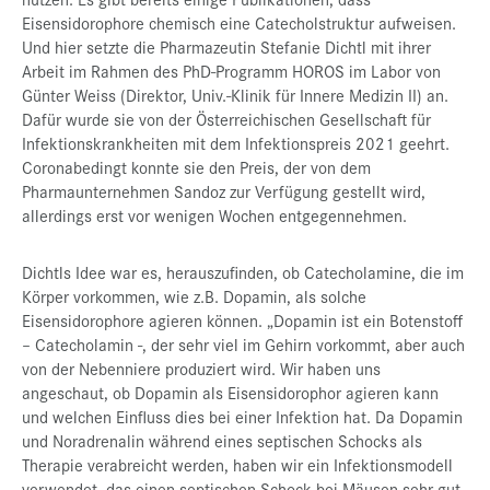
Eisensidorophore chemisch eine Catecholstruktur aufweisen.
Und hier setzte die Pharmazeutin Stefanie Dichtl mit ihrer
Arbeit im Rahmen des PhD-Programm HOROS im Labor von
Günter Weiss (Direktor, Univ.-Klinik für Innere Medizin II) an.
Dafür wurde sie von der Österreichischen Gesellschaft für
Infektionskrankheiten mit dem Infektionspreis 2021 geehrt.
Coronabedingt konnte sie den Preis, der von dem
Pharmaunternehmen Sandoz zur Verfügung gestellt wird,
allerdings erst vor wenigen Wochen entgegennehmen.
Dichtls Idee war es, herauszufinden, ob Catecholamine, die im
Körper vorkommen, wie z.B. Dopamin, als solche
Eisensidorophore agieren können. „Dopamin ist ein Botenstoff
– Catecholamin -, der sehr viel im Gehirn vorkommt, aber auch
von der Nebenniere produziert wird. Wir haben uns
angeschaut, ob Dopamin als Eisensidorophor agieren kann
und welchen Einfluss dies bei einer Infektion hat. Da Dopamin
und Noradrenalin während eines septischen Schocks als
Therapie verabreicht werden, haben wir ein Infektionsmodell
verwendet, das einen septischen Schock bei Mäusen sehr gut