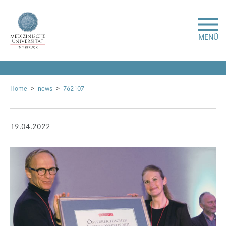
MENÜ
Forschung
Home
news
762107
Studium & Lehre
19.04.2022
Krankenversorgung
Über uns
Internationales
Events