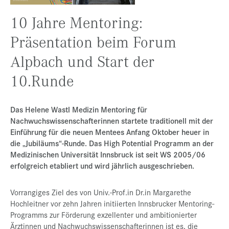
Presse
10 Jahre Mentoring:
Jobs
Präsentation beim Forum
Kontakt
Alpbach und Start der
Datenschutz
10.Runde
Service-Links
de |
en
Das Helene Wastl Medizin Mentoring für
Nachwuchswissenschafterinnen startete traditionell mit der
Einführung für die neuen Mentees Anfang Oktober heuer in
die „Jubiläums“-Runde. Das High Potential Programm an der
Medizinischen Universität Innsbruck ist seit WS 2005/06
erfolgreich etabliert und wird jährlich ausgeschrieben.
Vorrangiges Ziel des von Univ.-Prof.in Dr.in Margarethe
Hochleitner vor zehn Jahren initiierten Innsbrucker Mentoring-
Programms zur Förderung exzellenter und ambitionierter
Ärztinnen und Nachwuchswissenschafterinnen ist es, die