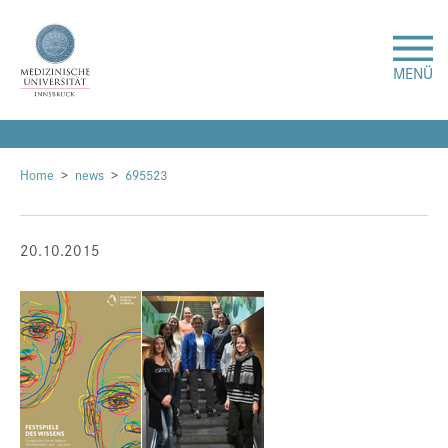
MENÜ
Forschung
Home
news
695523
Studium & Lehre
20.10.2015
Krankenversorgung
Über uns
Internationales
Events