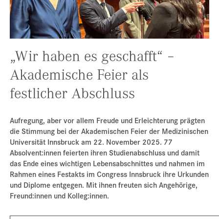
Presse
Jobs
Kontakt
„Wir haben es geschafft“ –
Datenschutz
Akademische Feier als
Service-Links
festlicher Abschluss
de |
en
Aufregung, aber vor allem Freude und Erleichterung prägten
die Stimmung bei der Akademischen Feier der Medizinischen
Universität Innsbruck am 22. November 2025. 77
Absolvent:innen feierten ihren Studienabschluss und damit
das Ende eines wichtigen Lebensabschnittes und nahmen im
Rahmen eines Festakts im Congress Innsbruck ihre Urkunden
und Diplome entgegen. Mit ihnen freuten sich Angehörige,
Freund:innen und Kolleg:innen.