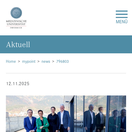
MENÜ
Ak­tu­ell
Forschung
Studium & Lehre
Home
mypoint
news
796803
Krankenversorgung
12.11.2025
Über uns
Internationales
Events