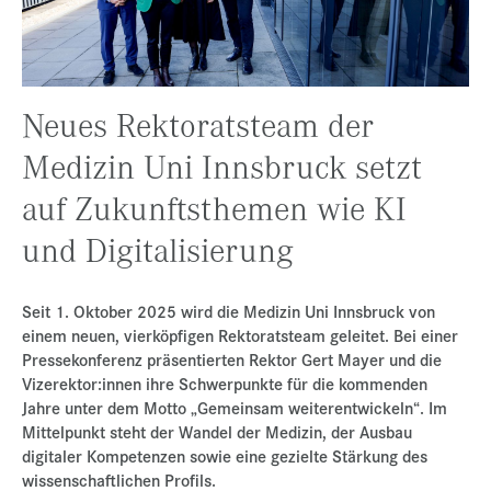
Presse
Jobs
Kontakt
Neues Rektoratsteam der
Datenschutz
Medizin Uni Innsbruck setzt
Service-Links
auf Zukunftsthemen wie KI
de |
en
und Digitalisierung
Seit 1. Oktober 2025 wird die Medizin Uni Innsbruck von
einem neuen, vierköpfigen Rektoratsteam geleitet. Bei einer
Pressekonferenz präsentierten Rektor Gert Mayer und die
Vizerektor:innen ihre Schwerpunkte für die kommenden
Jahre unter dem Motto „Gemeinsam weiterentwickeln“. Im
Mittelpunkt steht der Wandel der Medizin, der Ausbau
digitaler Kompetenzen sowie eine gezielte Stärkung des
wissenschaftlichen Profils.