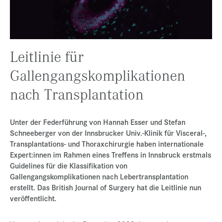
Presse
Jobs
Kontakt
Leitlinie für
Datenschutz
Gallengangskomplikationen
Service-Links
nach Transplantation
de |
en
Unter der Federführung von Hannah Esser und Stefan
Schneeberger von der Innsbrucker Univ.-Klinik für Visceral-,
Transplantations- und Thoraxchirurgie haben internationale
Expert:innen im Rahmen eines Treffens in Innsbruck erstmals
Guidelines für die Klassifikation von
Gallengangskomplikationen nach Lebertransplantation
erstellt. Das British Journal of Surgery hat die Leitlinie nun
veröffentlicht.