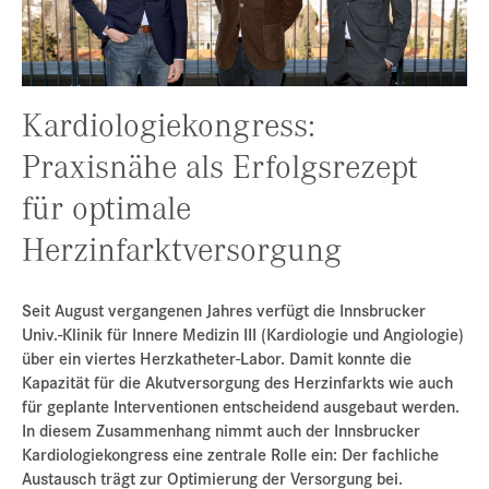
Presse
Jobs
Kontakt
Kardiologiekongress:
Datenschutz
Praxisnähe als Erfolgsrezept
Service-Links
für optimale
de |
en
Herzinfarktversorgung
Seit August vergangenen Jahres verfügt die Innsbrucker
Univ.-Klinik für Innere Medizin III (Kardiologie und Angiologie)
über ein viertes Herzkatheter-Labor. Damit konnte die
Kapazität für die Akutversorgung des Herzinfarkts wie auch
für geplante Interventionen entscheidend ausgebaut werden.
In diesem Zusammenhang nimmt auch der Innsbrucker
Kardiologiekongress eine zentrale Rolle ein: Der fachliche
Austausch trägt zur Optimierung der Versorgung bei.