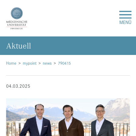
MENÜ
Ak­tu­ell
Forschung
Studium & Lehre
Home
mypoint
news
790415
Krankenversorgung
04.03.2025
Über uns
Internationales
Events