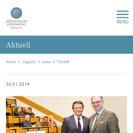
MENÜ
Ak­tu­ell
Forschung
Studium & Lehre
Home
mypoint
news
724309
Krankenversorgung
30.01.2019
Über uns
Internationales
Events