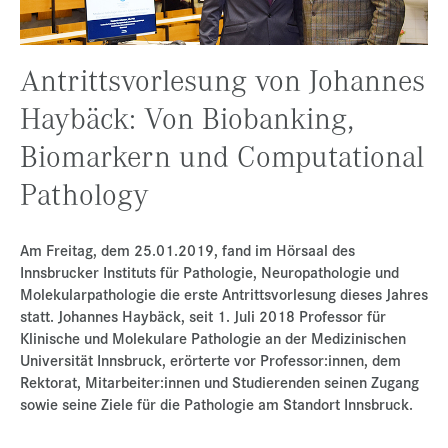
Presse
Jobs
Antrittsvorlesung von Johannes
Kontakt
Haybäck: Von Biobanking,
Datenschutz
Biomarkern und Computational
Service-Links
Pathology
de |
en
Am Freitag, dem 25.01.2019, fand im Hörsaal des
Innsbrucker Instituts für Pathologie, Neuropathologie und
Molekularpathologie die erste Antrittsvorlesung dieses Jahres
statt. Johannes Haybäck, seit 1. Juli 2018 Professor für
Klinische und Molekulare Pathologie an der Medizinischen
Universität Innsbruck, erörterte vor Professor:innen, dem
Rektorat, Mitarbeiter:innen und Studierenden seinen Zugang
sowie seine Ziele für die Pathologie am Standort Innsbruck.