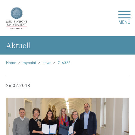
MENÜ
Ak­tu­ell
Forschung
Studium & Lehre
Home
mypoint
news
716322
Krankenversorgung
26.02.2018
Über uns
Internationales
Events