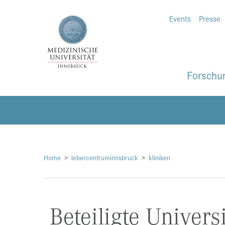
Events
Presse
Forschu
Home
lebercentruminnsbruck
kliniken
Beteiligte Univers