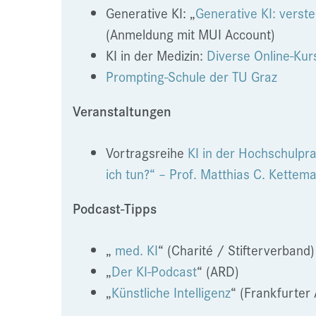
Generative KI: „
Generative KI: verst
(Anmeldung mit MUI Account)
KI in der Medizin:
Diverse Online-Kur
Prompting-Schule der TU Graz
Veranstaltungen
Vortragsreihe
KI in der Hochschulpra
ich tun?“ – Prof. Matthias C. Kettem
Podcast-Tipps
„
med. KI
“ (Charité / Stifterverband)
„
Der KI-Podcast
“ (ARD)
„
Künstliche Intelligenz
“ (Frankfurter