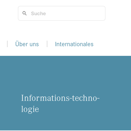
Über uns
Internationales
In­for­ma­ti­ons-tech­no­
lo­gie