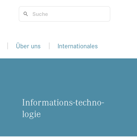
Über uns
Internationales
In­for­ma­ti­ons-tech­no­
lo­gie