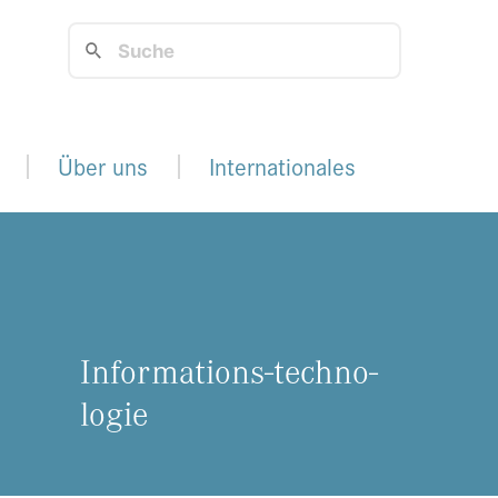
Über uns
Internationales
In­for­ma­ti­ons-tech­no­
lo­gie