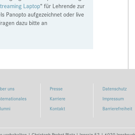
treaming Laptop
“ für Lehrende zur
ls Panopto aufgezeichnet oder live
ragen dazu bitte an
ber uns
Presse
Datenschutz
nternationales
Karriere
Impressum
lumni
Kontakt
Barrierefreiheit
e vorbehalten | Christoph-Probst-Platz | Innrain 52 | 6020 Innsbruc