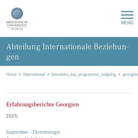
MENÜ
Ab­tei­lung In­ter­na­tio­na­le Be­zie­hun­
Forschung
gen
Studium & Lehre
Home
international
famulatur_kpj_programme_outgoing
georgien
Krankenversorgung
Über uns
Erfahrungsberichte Georgien
2025:
Internationales
September – Dermatologie
Events