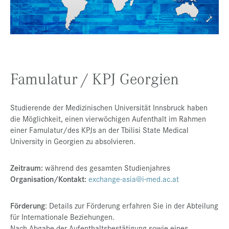
Presse
Jobs
Kontakt
Datenschutz
Famulatur / KPJ Georgien
Service-Links
Studierende der Medizinischen Universität Innsbruck haben
de |
en
die Möglichkeit, einen vierwöchigen Aufenthalt im Rahmen
einer Famulatur/des KPJs an der Tbilisi State Medical
University in Georgien zu absolvieren.
Zeitraum:
während des gesamten Studienjahres
Organisation/Kontakt:
exchange-asia@i-med.ac.at
Förderung
: Details zur Förderung erfahren Sie in der Abteilung
für Internationale Beziehungen.
Nach Abgabe der Aufenthaltsbestätigung sowie eines