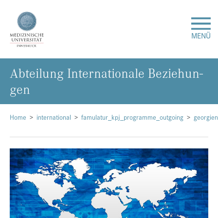
MENÜ
Ab­tei­lung In­ter­na­tio­na­le Be­zie­hun­
Forschung
gen
Studium & Lehre
Home
international
famulatur_kpj_programme_outgoing
georgien
Krankenversorgung
Über uns
Internationales
Events