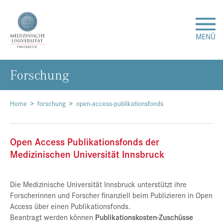
MENÜ
For­schung
Forschung
Studium & Lehre
Home
forschung
open-access-publikationsfonds
Krankenversorgung
Open Access Publikationsfonds der
Medizinischen Universität Innsbruck
Über uns
Die Medizinische Universität Innsbruck unterstützt ihre
Internationales
Forscherinnen und Forscher finanziell beim Publizieren in Open
Access über einen Publikationsfonds.
Beantragt werden können
Publikationskosten-Zuschüsse
Events