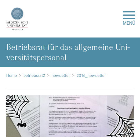
MENÜ
Be­triebs­rat für das all­ge­mei­ne Uni­
Forschung
ver­si­täts­per­so­nal
Studium & Lehre
Home
betriebsrat2
newsletter
2016_newsletter
Krankenversorgung
Über uns
Internationales
Events