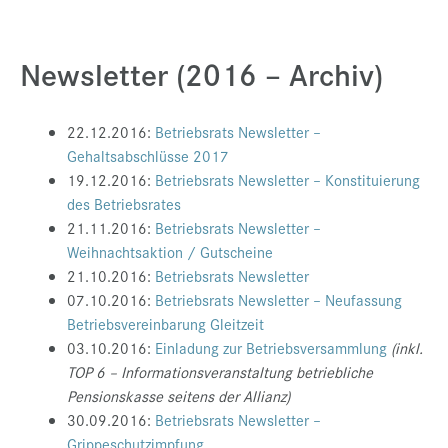
Presse
Newsletter (2016 – Archiv)
Jobs
Kontakt
22.12.2016:
Betriebsrats Newsletter –
Datenschutz
Gehaltsabschlüsse 2017
Service-Links
19.12.2016:
Betriebsrats Newsletter – Konstituierung
des Betriebsrates
de |
en
21.11.2016:
Betriebsrats Newsletter –
Weihnachtsaktion / Gutscheine
21.10.2016:
Betriebsrats Newsletter
07.10.2016:
Betriebsrats Newsletter – Neufassung
Betriebsvereinbarung Gleitzeit
03.10.2016:
Einladung zur Betriebsversammlung
(inkl.
TOP 6 – Informationsveranstaltung betriebliche
Pensionskasse seitens der Allianz)
30.09.2016:
Betriebsrats Newsletter –
Grippeschutzimpfung