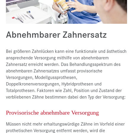
Presse
Jobs
Kontakt
Abnehmbarer Zahnersatz
Datenschutz
Bei größeren Zahnlücken kann eine funktionale und ästhetisch
Service-Links
ansprechende Versorgung mithilfe von abnehmbarem
de |
en
Zahnersatz erreicht werden. Das Behandlungsspektrum des
abnehmbaren Zahnersatzes umfasst provisorische
Versorgungen, Modellgussprothesen,
Doppelkronenversorgungen, Hybridprothesen und
Totalprothesen. Faktoren wie Zahl, Position und Zustand der
verbliebenen Zähne bestimmen dabei den Typ der Versorgung:
Provisorische abnehmbare Versorgung
Müssen nicht mehr erhaltungswürdige Zähne im Vorfeld einer
prothetischen Versorgung entfernt werden, wird die