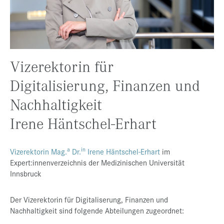
Presse
Jobs
Kontakt
Vizerektorin für
Datenschutz
Digitalisierung, Finanzen und
Service-Links
Nachhaltigkeit
de |
en
Irene Häntschel-Erhart
a
in
Vizerektorin
Mag.
Dr.
Irene Häntschel-Erhart
im
Expert:innenverzeichnis der Medizinischen Universität
Innsbruck
Der Vizerektorin für Digitaliserung, Finanzen und
Nachhaltigkeit sind folgende Abteilungen zugeordnet: