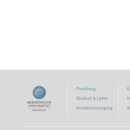
Forschung
Ü
Studium & Lehre
I
Krankenversorgung
A