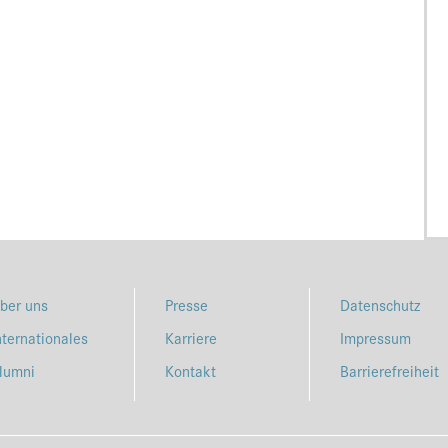
ber uns
Presse
Datenschutz
nternationales
Karriere
Impressum
lumni
Kontakt
Barrierefreiheit