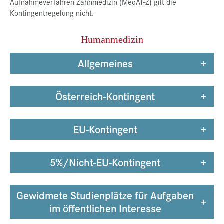
Aufnahmeverfahren Zahnmedizin (MedAT-Z) gilt die
Kontingentregelung nicht.
Presse
Jobs
Humanmedizin
Kontakt
Allgemeines
+
Datenschutz
Service-Links
Österreich-Kontingent
+
de |
en
EU-Kontingent
+
5%/Nicht-EU-Kontingent
+
Gewidmete Studienplätze für Aufgaben
+
im öffentlichen Interesse