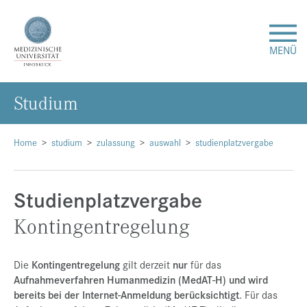
MENÜ
Stu­di­um
Forschung
Studium & Lehre
Home
studium
zulassung
auswahl
studienplatzvergabe
Krankenversorgung
Studienplatzvergabe
Kontingentregelung
Über uns
Internationales
Die
Kontingentregelung
gilt derzeit
nur
für das
Aufnahmeverfahren Humanmedizin (MedAT-H)
und wird
bereits bei der Internet-Anmeldung berücksichtigt
. Für das
Events