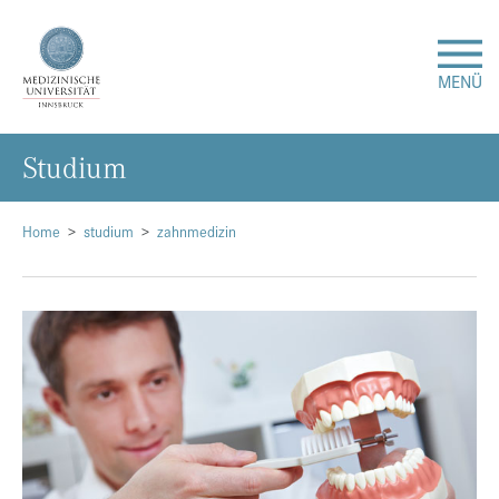
MENÜ
Stu­di­um
Forschung
Studium & Lehre
Home
studium
zahnmedizin
Krankenversorgung
Über uns
Internationales
Events