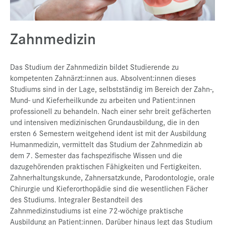
Presse
Jobs
Zahnmedizin
Kontakt
Das Studium der Zahnmedizin bildet Studierende zu
Datenschutz
kompetenten Zahnärzt:innen aus. Absolvent:innen dieses
Service-Links
Studiums sind in der Lage, selbstständig im Bereich der Zahn-,
Mund- und Kieferheilkunde zu arbeiten und Patient:innen
de |
en
professionell zu behandeln. Nach einer sehr breit gefächerten
und intensiven medizinischen Grundausbildung, die in den
ersten 6 Semestern weitgehend ident ist mit der Ausbildung
Humanmedizin, vermittelt das Studium der Zahnmedizin ab
dem 7. Semester das fachspezifische Wissen und die
dazugehörenden praktischen Fähigkeiten und Fertigkeiten.
Zahnerhaltungskunde, Zahnersatzkunde, Parodontologie, orale
Chirurgie und Kieferorthopädie sind die wesentlichen Fächer
des Studiums. Integraler Bestandteil des
Zahnmedizinstudiums ist eine 72-wöchige praktische
Ausbildung an Patient:innen. Darüber hinaus legt das Studium