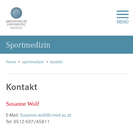
MENÜ
Sport­me­di­zin
Forschung
Studium & Lehre
Home
sportmedizin
kontakt
Krankenversorgung
Kontakt
Über uns
Susanne Wolf
Internationales
E-Mail:
Susanne.wolf@i-med.ac.at
Tel: 0512-507/45811
Events