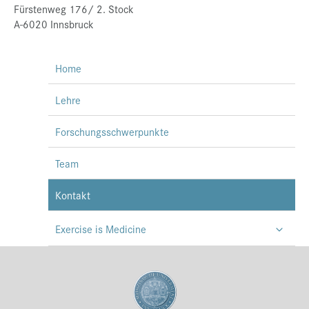
Fürstenweg 176/ 2. Stock
Presse
A-6020 Innsbruck
Jobs
Home
Kontakt
Datenschutz
Lehre
Service-Links
Forschungsschwerpunkte
de |
en
Team
Kontakt
Exercise is Medicine