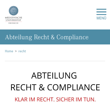
MENÜ
Ab­tei­lung Recht & Com­pli­an­ce
Forschung
Studium & Lehre
Home
recht
Krankenversorgung
Über uns
Internationales
Events