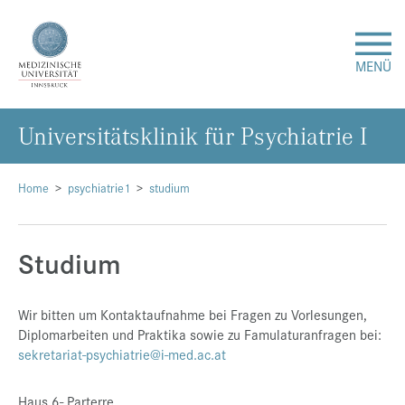
MENÜ
Uni­ver­si­täts­kli­nik für Psych­ia­trie I
Forschung
Studium & Lehre
Home
psychiatrie1
studium
Krankenversorgung
Studium
Über uns
Wir bitten um Kontaktaufnahme bei Fragen zu Vorlesungen,
Diplomarbeiten und Praktika sowie zu Famulaturanfragen bei:
Internationales
sekretariat-psychiatrie@i-med.ac.at
Events
Haus 6- Parterre