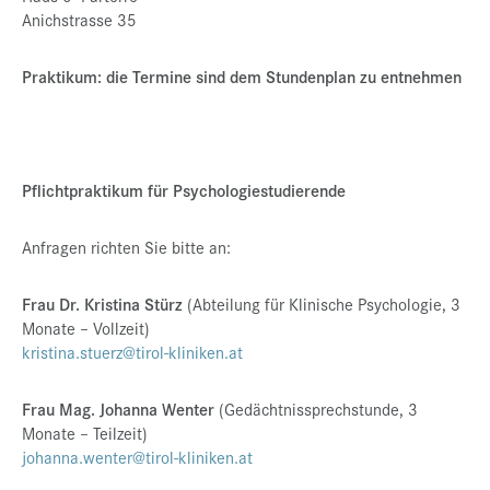
Anichstrasse 35
Presse
Jobs
Praktikum: die Termine sind dem Stundenplan zu entnehmen
Kontakt
Datenschutz
Pflichtpraktikum für Psychologiestudierende
Service-Links
de |
en
Anfragen richten Sie bitte an:
Frau Dr. Kristina Stürz
(Abteilung für Klinische Psychologie, 3
Monate – Vollzeit)
kristina.stuerz@tirol-kliniken.at
Frau Mag. Johanna Wenter
(Gedächtnissprechstunde, 3
Monate – Teilzeit)
johanna.wenter@tirol-kliniken.at