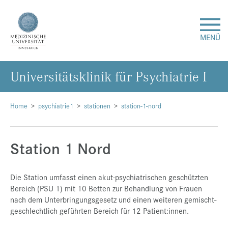
MENÜ
Uni­ver­si­täts­kli­nik für Psych­ia­trie I
Forschung
Studium & Lehre
Home
psychiatrie1
stationen
station-1-nord
Krankenversorgung
Station 1 Nord
Über uns
Die Station umfasst einen akut-psychiatrischen geschützten
Bereich (PSU 1) mit 10 Betten zur Behandlung von Frauen
Internationales
nach dem Unterbringungsgesetz und einen weiteren gemischt-
geschlechtlich geführten Bereich für 12 Patient:innen.
Events