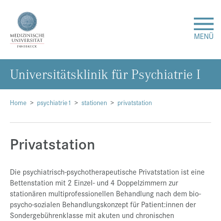
MENÜ
Uni­ver­si­täts­kli­nik für Psych­ia­trie I
Forschung
Studium & Lehre
Home
psychiatrie1
stationen
privatstation
Krankenversorgung
Privatstation
Über uns
Die psychiatrisch-psychotherapeutische Privatstation ist eine
Bettenstation mit 2 Einzel- und 4 Doppelzimmern zur
Internationales
stationären multiprofessionellen Behandlung nach dem bio-
psycho-sozialen Behandlungskonzept für Patient:innen der
Sondergebührenklasse mit akuten und chronischen
Events