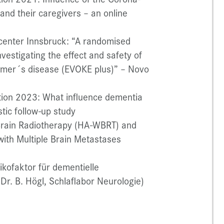
nd their caregivers – an online
dy center Innsbruck: “A randomised
investigating the effect and safety of
heimer´s disease (EVOKE plus)” – Novo
tion 2023: What influence dementia
stic follow-up study
rain Radiotherapy (HA-WBRT) and
with Multiple Brain Metastases
kofaktor für dementielle
Dr. B. Högl, Schlaflabor Neurologie)