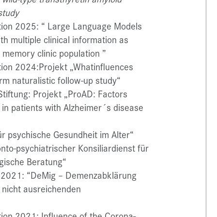
study
ation 2025: “ Large Language Models
h multiple clinical information as
d memory clinic population ”
tion 2024:Projekt „Whatinfluences
rm naturalistic follow-up study“
tiftung: Projekt „ProAD: Factors
 in patients with Alzheimer´s disease
ür psychische Gesundheit im Alter“
o-psychiatrischer Konsiliardienst für
gische Beratung“
m 2021: “DeMig – Demenzabklärung
 nicht ausreichenden
tion 2021: Influence of the Corona-