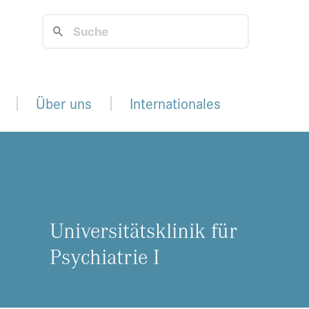
Über uns
Internationales
Uni­ver­si­täts­kli­nik für
Psych­ia­trie I