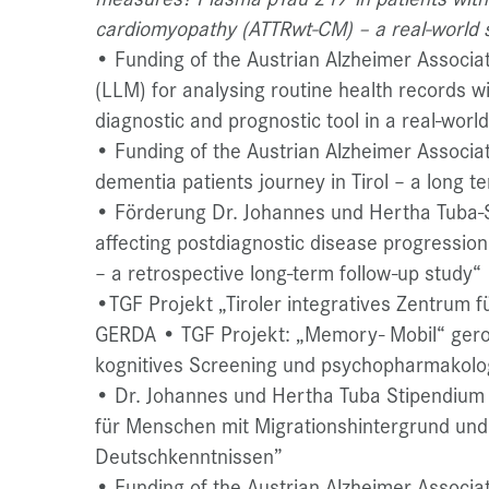
cardiomyopathy (ATTRwt-CM) – a real-world 
• Funding of the Austrian Alzheimer Associ
(LLM) for analysing routine health records wit
diagnostic and prognostic tool in a real-worl
• Funding of the Austrian Alzheimer Associa
dementia patients journey in Tirol – a long te
• Förderung Dr. Johannes und Hertha Tuba-S
affecting postdiagnostic disease progression
– a retrospective long-term follow-up study“
•TGF Projekt „Tiroler integratives Zentrum f
GERDA • TGF Projekt: „Memory- Mobil“ geront
kognitives Screening und psychopharmakolo
• Dr. Johannes und Hertha Tuba Stipendiu
für Menschen mit Migrationshintergrund und
Deutschkenntnissen”
• Funding of the Austrian Alzheimer Associa