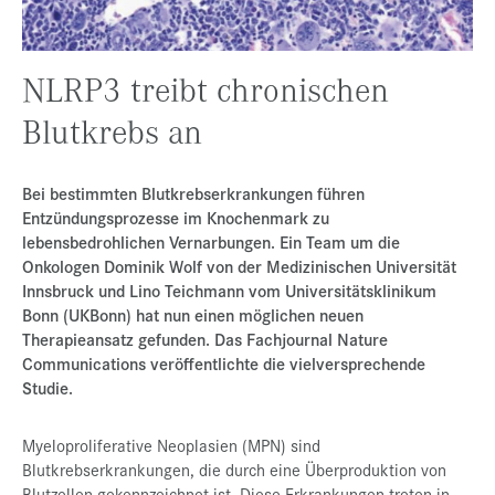
Presse
Jobs
NLRP3 treibt chronischen
Kontakt
Blutkrebs an
Datenschutz
Service-Links
Bei bestimmten Blutkrebserkrankungen führen
Entzündungsprozesse im Knochenmark zu
de |
en
lebensbedrohlichen Vernarbungen. Ein Team um die
Onkologen Dominik Wolf von der Medizinischen Universität
Innsbruck und Lino Teichmann vom Universitätsklinikum
Bonn (UKBonn) hat nun einen möglichen neuen
Therapieansatz gefunden. Das Fachjournal Nature
Communications veröffentlichte die vielversprechende
Studie.
Myeloproliferative Neoplasien (MPN) sind
Blutkrebserkrankungen, die durch eine Überproduktion von
Blutzellen gekennzeichnet ist. Diese Erkrankungen treten in