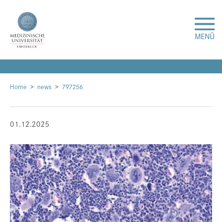
MENÜ
Forschung
Home
news
797256
Studium & Lehre
01.12.2025
Krankenversorgung
Über uns
Internationales
Events