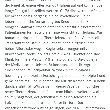
der Regel ab einem Alter von 60+ Jahren auf und können über
lange Zeit gut kontrolliert werden. Gefährlich werden MPN vor
allem nach dem Übergang in eine Myelofibrose – eine
lebensbedrohliche Vernarbung des Knochenmarks. Eine
allogene Stammzelltransplantation bietet für die betroffenen
Patient:innen bis heute die einzige Aussicht auf Heilung. „Wir
brauchen dringend neue Therapiekonzepte. Eine Stammzell-
Transplantation ist für viele Patient:innen aufgrund ihres
hohen Alters oder wegen Begleiterkrankungen mit zu hohen
Risiken verbunden“, erklärt Dominik Wolf, Direktor der Univ.-
Klinik für Innere Medizin V (Hämatologie und Onkologie) an
der Medizinischen Universität Innsbruck, den Hintergrund
einer soeben im Fachjournal
Nature Communications
hochrangig publizierten Forschungsarbeit, die er konzipiert und
gemeinsam mit Lino Teichman und Miriam Körber vom UKBonn
durchgeführt hat. „Wir zeigen in dieser Arbeit ein mögliches
neues Therapiekonzept auf, das man klinisch weiterentwickeln
sollte“, sagt Wolf, der gemeinsam mit Lino Teichmann als
Letzt- und korrespondierender Autor firmiert. Den
Wissenschafter:innen ist es gelungen, das NLRP3-Inflammason