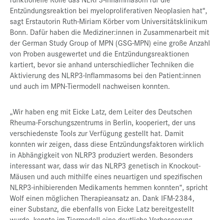
Entzündungsreaktion bei myeloproliferativen Neoplasien hat“,
sagt Erstautorin Ruth-Miriam Körber vom Universitätsklinikum
Bonn. Dafür haben die Mediziner:innen in Zusammenarbeit mit
der German Study Group of MPN (GSG-MPN) eine große Anzahl
von Proben ausgewertet und die Entzündungsreaktionen
kartiert, bevor sie anhand unterschiedlicher Techniken die
Aktivierung des NLRP3-Inflammasoms bei den Patient:innen
und auch im MPN-Tiermodell nachweisen konnten.
„Wir haben eng mit Eicke Latz, dem Leiter des Deutschen
Rheuma-Forschungszentrums in Berlin, kooperiert, der uns
verschiedenste Tools zur Verfügung gestellt hat. Damit
konnten wir zeigen, dass diese Entzündungsfaktoren wirklich
in Abhängigkeit von NLRP3 produziert werden. Besonders
interessant war, dass wir das NLRP3 genetisch in Knockout-
Mäusen und auch mithilfe eines neuartigen und spezifischen
NLRP3-inhibierenden Medikaments hemmen konnten“, spricht
Wolf einen möglichen Therapieansatz an. Dank IFM-2384,
einer Substanz, die ebenfalls von Eicke Latz bereitgestellt
wurde, konnte im Tiermodell eine deutliche Verbesserung