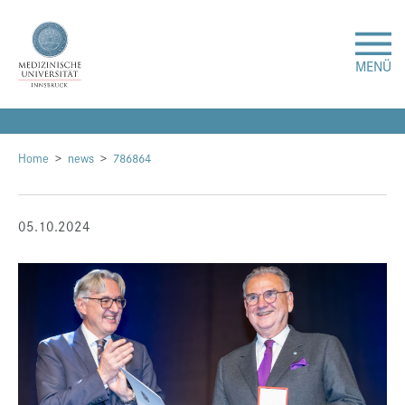
MENÜ
Forschung
Home
news
786864
Studium & Lehre
05.10.2024
Krankenversorgung
Über uns
Internationales
Events