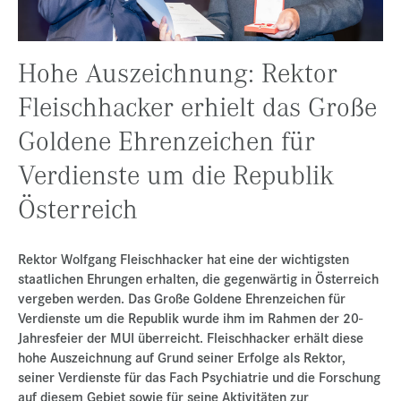
Presse
Jobs
Hohe Auszeichnung: Rektor
Kontakt
Fleischhacker erhielt das Große
Datenschutz
Goldene Ehrenzeichen für
Service-Links
Verdienste um die Republik
de |
en
Österreich
Rektor Wolfgang Fleischhacker hat eine der wichtigsten
staatlichen Ehrungen erhalten, die gegenwärtig in Österreich
vergeben werden. Das Große Goldene Ehrenzeichen für
Verdienste um die Republik wurde ihm im Rahmen der 20-
Jahresfeier der MUI überreicht. Fleischhacker erhält diese
hohe Auszeichnung auf Grund seiner Erfolge als Rektor,
seiner Verdienste für das Fach Psychiatrie und die Forschung
auf diesem Gebiet sowie für seine Aktivitäten zur