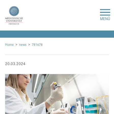
MENÜ
Forschung
Home
news
781678
Studium & Lehre
20.03.2024
Krankenversorgung
Über uns
Internationales
Events