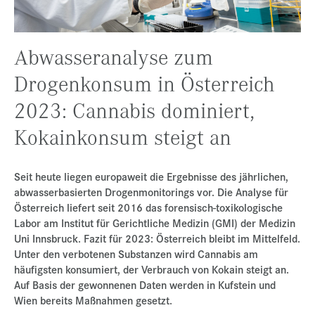
Presse
Jobs
Abwasseranalyse zum
Kontakt
Drogenkonsum in Österreich
Datenschutz
2023: Cannabis dominiert,
Service-Links
Kokainkonsum steigt an
de |
en
Seit heute liegen europaweit die Ergebnisse des jährlichen,
abwasserbasierten Drogenmonitorings vor. Die Analyse für
Österreich liefert seit 2016 das forensisch-toxikologische
Labor am Institut für Gerichtliche Medizin (GMI) der Medizin
Uni Innsbruck. Fazit für 2023: Österreich bleibt im Mittelfeld.
Unter den verbotenen Substanzen wird Cannabis am
häufigsten konsumiert, der Verbrauch von Kokain steigt an.
Auf Basis der gewonnenen Daten werden in Kufstein und
Wien bereits Maßnahmen gesetzt.